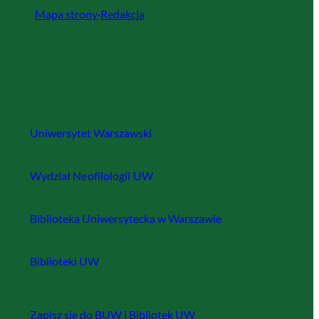
u
Mapa strony
·
Redakcja
k
a
j
Uniwersytet Warszawski
Wydział Neofilologii UW
Biblioteka Uniwersytecka w Warszawie
Biblioteki UW
Zapisz się do BUW i Bibliotek UW