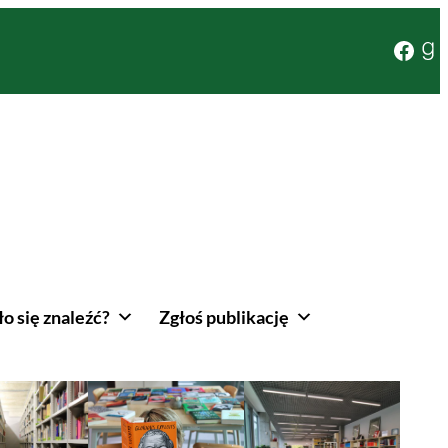
Face
Go
o się znaleźć?
Zgłoś publikację