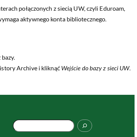
terach połączonych z siecią UW, czyli Eduroam,
wymaga aktywnego konta bibliotecznego.
 bazy.
story Archive i kliknąć
Wejście do bazy z sieci UW
.
S
z