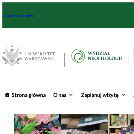
aktualności · news
|
|
Strona główna
O nas
Zaplanuj wizytę